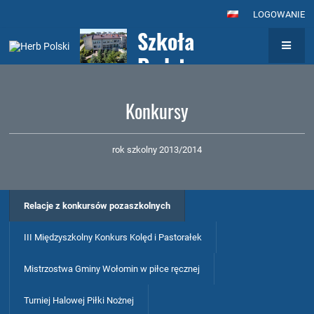
LOGOWANIE
Szkoła
Podstawowa nr
7
Konkursy
z Oddziałami
Integracyjnymi
rok szkolny 2013/2014
im. Królowej
Jadwigi w
Relacje z konkursów pozaszkolnych
Wołominie
III Międzyszkolny Konkurs Kolęd i Pastorałek
Mistrzostwa Gminy Wołomin w piłce ręcznej
Turniej Halowej Piłki Nożnej