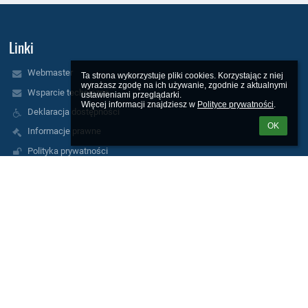
Linki
Webmaster
Ta strona wykorzystuje pliki cookies. Korzystając z niej 
wyrażasz zgodę na ich używanie, zgodnie z aktualnymi 
Wsparcie techniczne
ustawieniami przeglądarki.

Więcej informacji znajdziesz w 
Polityce prywatności
.
Deklaracja dostępności
OK
Informacje prawne
Polityka prywatności
Metryczka
Mapa strony
Kontakt
Kontakty
Szkoła Podstawowa nr 7 z Oddziałami Integracyjnymi im. Królowej
Jadwigi
sekretariat@sp7wolomin.pl