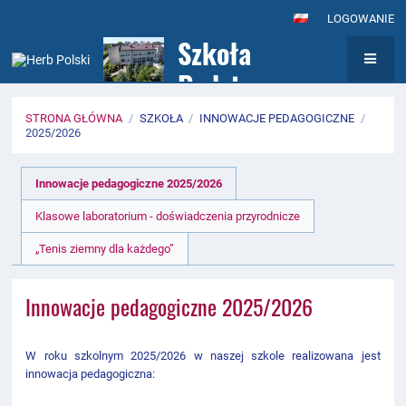
LOGOWANIE
Szkoła
Podstawowa nr
7
STRONA GŁÓWNA
/
SZKOŁA
/
INNOWACJE PEDAGOGICZNE
/
2025/2026
z Oddziałami
2025/2026
Integracyjnymi
Innowacje pedagogiczne 2025/2026
im. Królowej
Klasowe laboratorium - doświadczenia przyrodnicze
Jadwigi w
„Tenis ziemny dla każdego”
Wołominie
Innowacje pedagogiczne 2025/2026
W roku szkolnym 2025/2026 w naszej szkole realizowana jest
innowacja pedagogiczna: