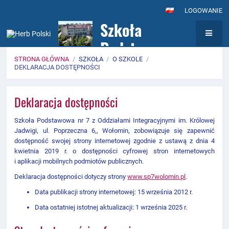
LOGOWANIE
Szkoła
Podstawowa nr
STRONA GŁÓWNA
/
SZKOŁA
/
O SZKOLE
/
7
DEKLARACJA DOSTĘPNOŚCI
z Oddziałami
Deklaracja
Integracyjnymi
Deklaracja dostępności
dostępności
im. Królowej
Szkoła Podstawowa nr 7 z Oddziałami Integracyjnymi im. Królowej
Jadwigi, ul. Poprzeczna 6,, Wołomin,
zobowiązuje się zapewnić
Jadwigi w
dostępność swojej
strony internetowej
zgodnie z ustawą z dnia 4
kwietnia 2019 r. o dostępności cyfrowej stron internetowych
Wołominie
i aplikacji mobilnych podmiotów publicznych.
Deklaracja dostępności dotyczy strony
www.sp7wolomin.pl
.
Data publikacji strony internetowej: 15
września 2012 r.
Data ostatniej istotnej aktualizacji:
1 września 2025 r.