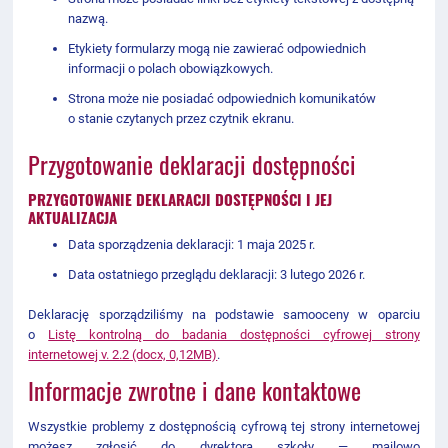
nazwą.
Etykiety formularzy mogą nie zawierać odpowiednich
informacji o polach obowiązkowych.
Strona może nie posiadać odpowiednich komunikatów
o stanie czytanych przez czytnik ekranu.
Przygotowanie deklaracji dostępności
PRZYGOTOWANIE DEKLARACJI DOSTĘPNOŚCI I JEJ
AKTUALIZACJA
Data sporządzenia deklaracji:
1 maja 2025 r.
Data ostatniego przeglądu deklaracji: 3
lutego 2026 r.
Deklarację sporządziliśmy na podstawie samooceny w oparciu
o
Listę kontrolną do badania dostępności cyfrowej strony
internetowej v. 2.2 (docx, 0,12MB)
.
Informacje zwrotne i dane kontaktowe
Wszystkie problemy z dostępnością cyfrową tej strony internetowej
możesz zgłosić do
dyrektora szkoły
— mailowo