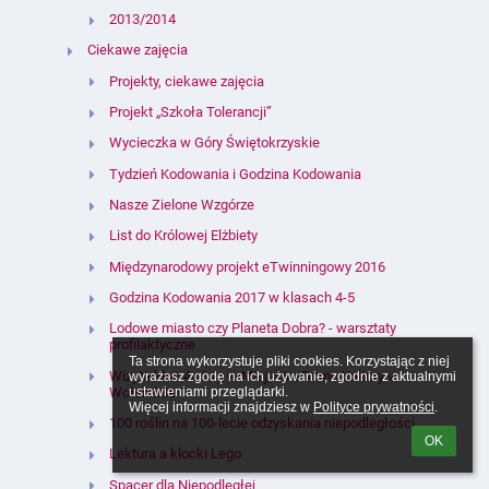
2013/2014
Ciekawe zajęcia
Projekty, ciekawe zajęcia
Projekt „Szkoła Tolerancji”
Wycieczka w Góry Świętokrzyskie
Tydzień Kodowania i Godzina Kodowania
Nasze Zielone Wzgórze
List do Królowej Elżbiety
Międzynarodowy projekt eTwinningowy 2016
Godzina Kodowania 2017 w klasach 4-5
Lodowe miasto czy Planeta Dobra? - warsztaty
profilaktyczne
Ta strona wykorzystuje pliki cookies. Korzystając z niej 
Wizyta klas 4a i 4g w Miejskim Domu Kultury w
wyrażasz zgodę na ich używanie, zgodnie z aktualnymi 
Wołominie
ustawieniami przeglądarki.

Więcej informacji znajdziesz w 
Polityce prywatności
.
100 roślin na 100-lecie odzyskania niepodległości
OK
Lektura a klocki Lego
Spacer dla Niepodległej