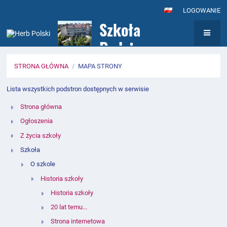
LOGOWANIE
Szkoła
Podstawowa nr
7
STRONA GŁÓWNA
/
MAPA STRONY
z Oddziałami
Mapa
Lista wszystkich podstron dostępnych w serwisie
Integracyjnymi
strony
Strona główna
im. Królowej
Ogłoszenia
Jadwigi w
Z życia szkoły
Szkoła
Wołominie
O szkole
Historia szkoły
Historia szkoły
20 lat temu...
Strona internetowa