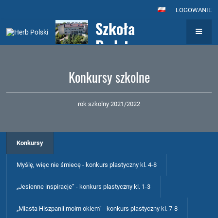
LOGOWANIE
Szkoła
Podstawowa nr
7
Konkursy szkolne
z Oddziałami
Integracyjnymi
rok szkolny 2021/2022
im. Królowej
Jadwigi w
Konkursy
Wołominie
Myślę, więc nie śmiecę - konkurs plastyczny kl. 4-8
„Jesienne inspiracje” - konkurs plastyczny kl. 1-3
„Miasta Hiszpanii moim okiem” - konkurs plastyczny kl. 7-8