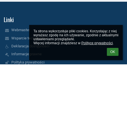
Linki
Webmaster
Ta strona wykorzystuje pliki cookies. Korzystając z niej 
wyrażasz zgodę na ich używanie, zgodnie z aktualnymi 
Wsparcie techniczne
ustawieniami przeglądarki.

Więcej informacji znajdziesz w 
Polityce prywatności
.
Deklaracja dostępności
OK
Informacje prawne
Polityka prywatności
Metryczka
Mapa strony
Kontakt
Kontakty
Szkoła Podstawowa nr 7 z Oddziałami Integracyjnymi im. Królowej
Jadwigi
sekretariat@sp7wolomin.pl