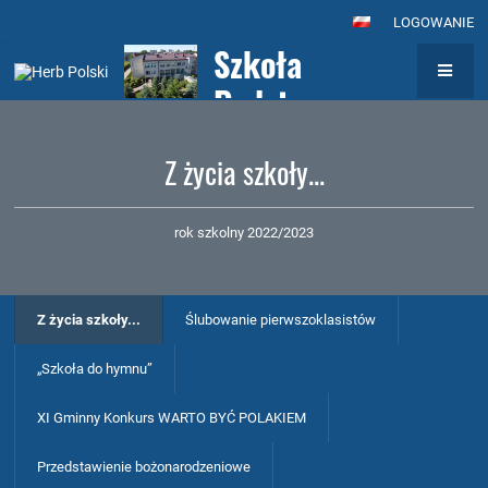
LOGOWANIE
Szkoła
Podstawowa nr
7
Z życia szkoły...
z Oddziałami
Integracyjnymi
rok szkolny 2022/2023
im. Królowej
Jadwigi w
Z życia szkoły...
Ślubowanie pierwszoklasistów
Wołominie
„Szkoła do hymnu”
XI Gminny Konkurs WARTO BYĆ POLAKIEM
Przedstawienie bożonarodzeniowe