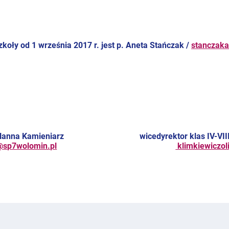
koły od 1 września 2017 r. jest p. Aneta Stańczak /
stanczak
 - p. Hanna Kamieniarz wicedyrektor klas IV-VIII - p
@sp7wolomin.pl
klimkiewiczo