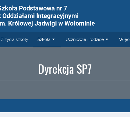
Szkoła Podstawowa nr 7
z Oddziałami Integracyjnymi
im. Królowej Jadwigi w Wołominie
Z życia szkoły
Szkoła
Uczniowie i rodzice
Więc
Dyrekcja SP7