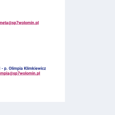
aneta@sp7wolomin.pl
. Olimpia Klimkiewicz
limpia@sp7wolomin.pl