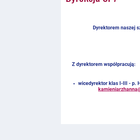
Dyrektorem naszej sz
Z dyrektorem współpracują:
wicedyrektor klas I-III
kamieniarzhanna