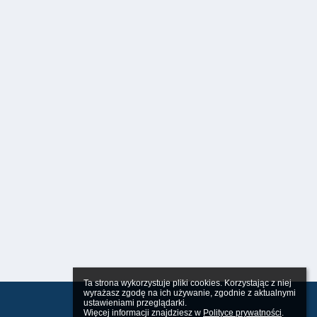
Ta strona wykorzystuje pliki cookies. Korzystając z niej 
wyrażasz zgodę na ich używanie, zgodnie z aktualnymi 
ustawieniami przeglądarki.

Więcej informacji znajdziesz w 
Polityce prywatności
.