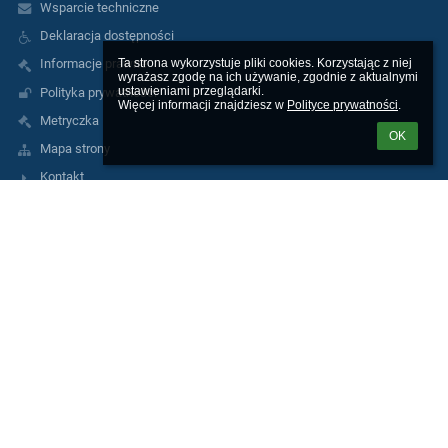
Wsparcie techniczne
Deklaracja dostępności
Ta strona wykorzystuje pliki cookies. Korzystając z niej 
Informacje prawne
wyrażasz zgodę na ich używanie, zgodnie z aktualnymi 
ustawieniami przeglądarki.

Polityka prywatności
Więcej informacji znajdziesz w 
Polityce prywatności
.
Metryczka
OK
Mapa strony
Kontakt
Kontakty
Szkoła Podstawowa nr 7 z Oddziałami Integracyjnymi im. Królowej
Jadwigi
sekretariat@sp7wolomin.pl
grabowskamarta@sp7wolomin.pl
22 776 42 21
fax 22 776 27 74
ul. Poprzeczna 6,
05-200 Wołomin,
Poland