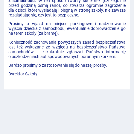
z samochodu.
W ten sposób tworzy się korek (szczególnie
przed godziną ósmą rano), co stwarza ogromne zagrożenie
dla dzieci, które wysiadają i biegną w stronę szkoły, nie zawsze
rozglądając się, czy jest to bezpieczne.
Prosimy o wjazd na miejsce parkingowe i nadzorowanie
wyjścia dziecka z samochodu, ewentualnie doprowadzenie go
na teren szkoły (za bramę).
Konieczność zachowania powyższych zasad bezpieczeństwa
jest też wskazane ze względu na bezpieczeństwo Państwa
samochodów – kilkukrotnie zgłaszali Państwo informację
o uszkodzeniach aut spowodowanych porannym korkiem.
Bardzo prosimy o zastosowanie się do naszej prośby.
Dyrektor Szkoły