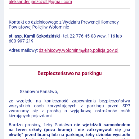
aleksander.jaszczolt@gmail.com
Kontakt do dzielnicowego z Wydziału Prewencji Komendy
Powiatowej Policji w Wołominie
st. asp. Kamil Szkodziński
- tel. 22-776-45-08 wew. 116 lub
600-997-219
Adres mailowy:
dzielnicowy.wolomin4@ksp.policja.gov.pl
Bezpieczeństwo na parkingu
Szanowni Państwo,
ze względu na konieczność zapewnienia bezpieczeństwa
wszystkich osób korzystających z parkingu przed SP7
zwracamy się z prośbą o wyjątkową ostrożność osób
kierujących pojazdami.
Bardzo prosimy, żeby Państwo
nie wjeżdżali samochodem
na teren szkoły (poza bramę)
i
nie zatrzymywali się „na
chwilę” przed bramą lub na parkingu, żeby dziecko wysiadło