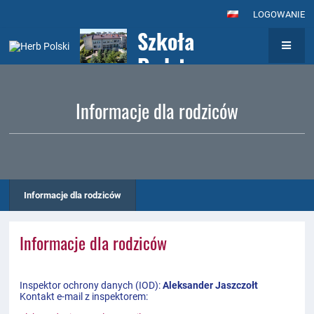
LOGOWANIE
Szkoła
Podstawowa nr
7
Informacje dla rodziców
z Oddziałami
Integracyjnymi
im. Królowej
Jadwigi w
Informacje dla rodziców
Wołominie
Informacje dla rodziców
Inspektor ochrony danych (IOD):
Aleksander Jaszczołt
Kontakt e-mail z inspektorem: