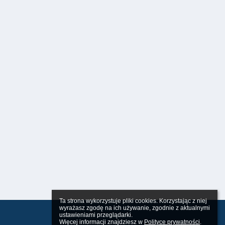
Ta strona wykorzystuje pliki cookies. Korzystając z niej 
wyrażasz zgodę na ich używanie, zgodnie z aktualnymi 
ustawieniami przeglądarki.

Więcej informacji znajdziesz w 
Polityce prywatności
.