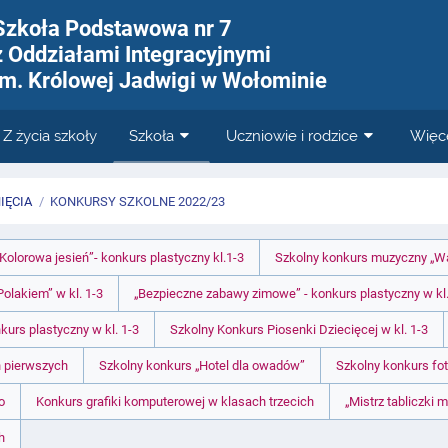
Szkoła Podstawowa nr 7
z Oddziałami Integracyjnymi
im. Królowej Jadwigi w Wołominie
Z życia szkoły
Szkoła
Uczniowie i rodzice
Więc
IĘCIA
/
KONKURSY SZKOLNE 2022/23
„Kolorowa jesień”- konkurs plastyczny kl.1-3
Szkolny konkurs muzyczny „War
olakiem” w kl. 1-3
„Bezpieczne zabawy zimowe” - konkurs plastyczny w kl.
kurs plastyczny w kl. 1-3
Szkolny Konkurs Piosenki Dziecięcej w kl. 1-3
h pierwszych
Szkolny konkurs „Hotel dla owadów”
Szkolny konkurs fot
o
Konkurs grafiki komputerowej w klasach trzecich
„Mistrz tabliczki 
h