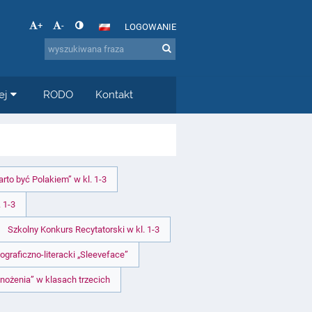
+
-
LOGOWANIE
ej
RODO
Kontakt
to być Polakiem” w kl. 1-3
 1-3
Szkolny Konkurs Recytatorski w kl. 1-3
ograficzno-literacki „Sleeveface”
mnożenia” w klasach trzecich