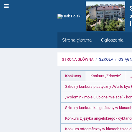
Strona główna
Ogłoszenia
STRONA GŁÓWNA
/
SZKOŁA
/
OSIĄGN
Konkursy
Konkursy
Konkurs „Zdrowie”
szkolne
Szkolny konkurs plastyczny „Warto być P
„Wołomin - moje ulubione miejsce” - kon
2022/23
Szkolny konkurs kaligraficzny w klasac
Konkurs z języka angielskiego - dyktand
Konkurs ortograficzny w klasach trzecic