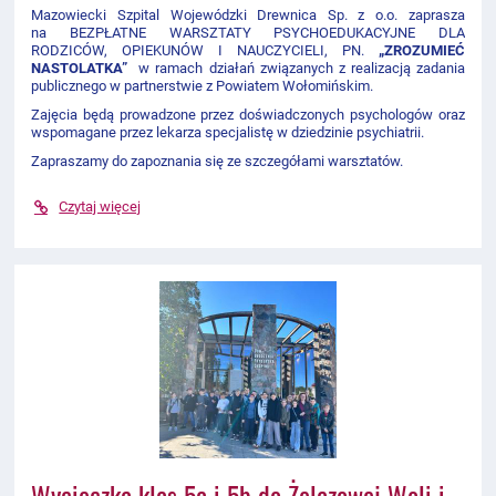
Mazowiecki Szpital Wojewódzki Drewnica Sp. z o.o. zaprasza
na BEZPŁATNE WARSZTATY PSYCHOEDUKACYJNE DLA
RODZICÓW, OPIEKUNÓW I NAUCZYCIELI, PN.
„ZROZUMIEĆ
NASTOLATKA”
w ramach działań związanych z realizacją zadania
publicznego w partnerstwie z Powiatem Wołomińskim.
Zajęcia będą prowadzone przez doświadczonych psychologów oraz
wspomagane przez lekarza specjalistę w dziedzinie psychiatrii.
Zapraszamy do zapoznania się ze szczegółami warsztatów.
Czytaj więcej
Wycieczka klas 5a i 5b do Żelazowej Woli i