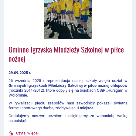
Gminne Igrzyska Młodzieży Szkolnej w piłce
nożnej
29.09.2025
r.
26 września 2025 r. reprezentacja naszej szkoły wzięła udział w
Gminnych
Igrzyskach
Młodzieży
Szkolnej
w
piłce
nożnej
chłopców
(roczniki 2011/2012), które odbyły się na boiskach OSiR „Huragan” w
Wołominie.
W rywalizacji pięciu zespołów nasi zawodnicy pokazali świetną
formę i sportowego ducha, zdobywając
II miejsce
!
Gratulujemy naszym uczniom i dziękujemy za wspaniałą walkę
na boisku!
Czytaj więcej