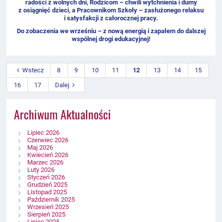
radości z wolnych dni, Rodzicom – chwili wytchnienia i dumy
z osiągnięć dzieci, a Pracownikom Szkoły – zasłużonego relaksu
i satysfakcji z całorocznej pracy.
Do zobaczenia we wrześniu – z nową energią i zapałem do dalszej
wspólnej drogi edukacyjnej!
Wstecz
8
9
10
11
12
13
14
15
16
17
Dalej
Archiwum Aktualności
Lipiec 2026
Czerwiec 2026
Maj 2026
Kwiecień 2026
Marzec 2026
Luty 2026
Styczeń 2026
Grudzień 2025
Listopad 2025
Październik 2025
Wrzesień 2025
Sierpień 2025
Lipiec 2025