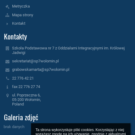
Metryczka
Mapa strony
Kontakt
Kontakty
Szkoła Podstawowa nr 7 z Oddziałami Integracyjnymi im. Królowej
Jadwigi
sekretariat@sp7wolomin.pl
grabowskamarta@sp7wolomin.pl
22 776 42 21
fax 22 776 27 74
ul. Poprzeczna 6,
05-200 Wołomin,
Poland
Galeria zdjęć
brak danych
Ta strona wykorzystuje pliki cookies. Korzystając z niej 
wyrażasz zgodę na ich używanie, zgodnie z aktualnymi 