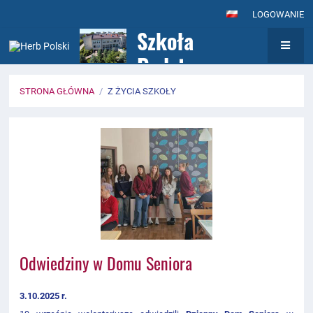
LOGOWANIE
Szkoła
Podstawowa nr
7
STRONA GŁÓWNA
/
Z ŻYCIA SZKOŁY
z Oddziałami
Z
Integracyjnymi
życia
im. Królowej
szkoły
Jadwigi w
Wołominie
Odwiedziny w Domu Seniora
3.10.2025 r.