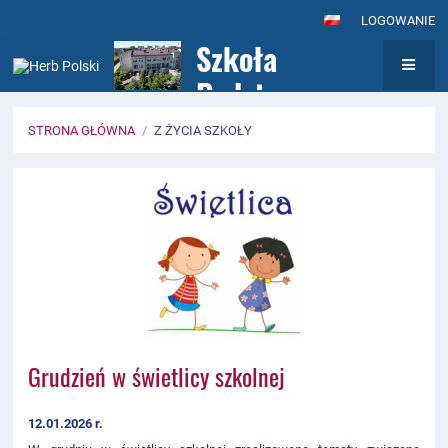
LOGOWANIE
Szkoła
Podstawowa nr
7
STRONA GŁÓWNA
/
Z ŻYCIA SZKOŁY
z Oddziałami
Z
Integracyjnymi
życia
im. Królowej
szkoły
Jadwigi w
Wołominie
Grudzień w świetlicy szkolnej
12.01.2026 r.