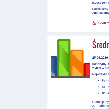
przestrzeni 
Poznaliśmy
Zapraszamy
Czytaj 
Średn
25.06.2026 
Kończymy r
wyniki w na
Najwyższe ś
8e
- 
4b
- 
8c
- 
Gratuluje
za całoro