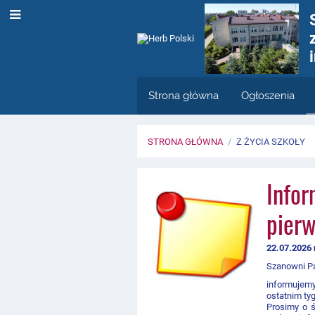
Strona główna
Ogłoszenia
STRONA GŁÓWNA
/
Z ŻYCIA SZKOŁY
Z
Infor
życia
pierw
szkoły
22.07.2026 
Szanowni P
informujem
ostatnim tyg
Prosimy o ś