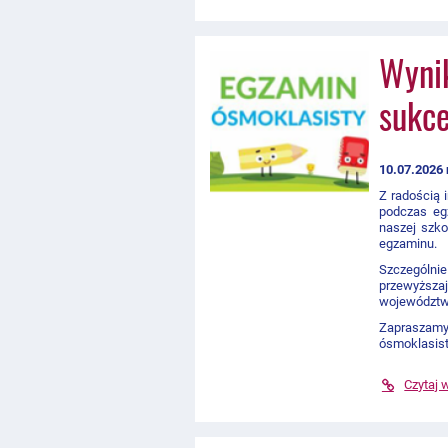
Wynik
sukc
10.07.2026 
Z radością 
podczas eg
naszej szko
egzaminu.
Szczególnie
przewyższa
województwa
Zapraszam
ósmoklasist
Czytaj 