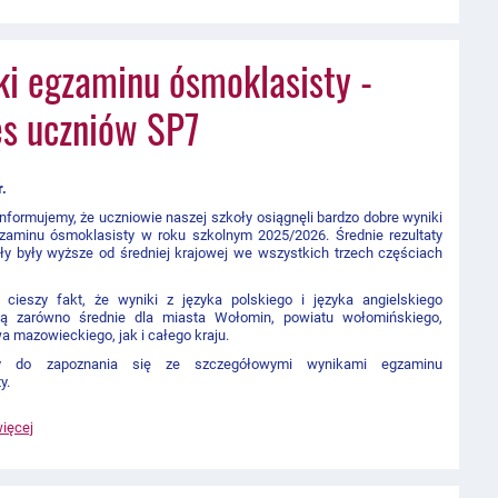
i egzaminu ósmoklasisty -
es uczniów SP7
r.
informujemy, że uczniowie
naszej szkoły
osiągnęli bardzo dobre wyniki
zaminu ósmoklasisty w roku szkolnym
2025/2026
. Średnie rezultaty
ły były wyższe od średniej krajowej we wszystkich trzech częściach
 cieszy fakt, że wyniki z języka polskiego i języka angielskiego
ją zarówno średnie dla miasta Wołomin, powiatu wołomińskiego,
 mazowieckiego, jak i całego kraju.
y do zapoznania się ze szczegółowymi wynikami egzaminu
y.
więcej