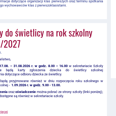
rmacje dotyczące organizacji klas pierwszych oraz terminu spotkania
ego wychowawców klas z pierwszoklasistami.
y do świetlicy na rok szkolny
/2027
r.
aństwo,
17.08. – 31.08.2026 r. w godz. 8.00 – 16.00
w sekretariacie Szkoły
ne będą karty zgłoszenia dziecka do świetlicy szkolnej
ia dotyczące odbioru dziecka ze świetlicy.
 będą przyjmowane również w dniu rozpoczęcia roku szkolnego w
kolnej -
1
.09.2026 r. w godz. 9.00 - 13.00.
zenia
oraz
oświadczenie
można pobrać ze strony szkoły (linki poniżej);
ostępne są również w sekretariacie szkoły.
więcej