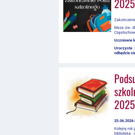
2025
Zakończenie
Msza św. dl
Częstochow
Uczniowie k
Uroczyste 
odbędzie si
Podsu
szkol
2025
25.06.2026 
Kolejny rok 
bibliotekę 