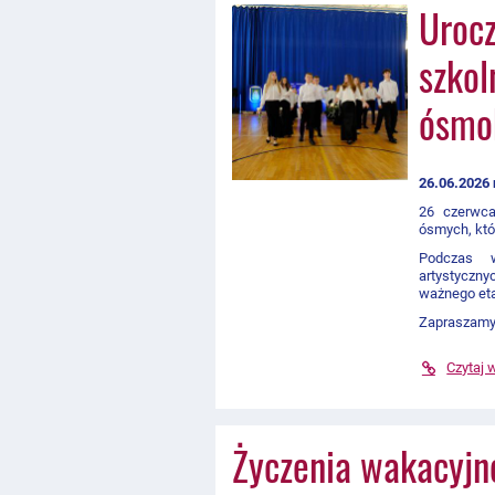
Urocz
szkol
ósmo
26.06.2026 
26 czerwca
ósmych, któ
Podczas w
artystyczny
ważnego eta
Zapraszamy d
Czytaj 
Życzenia wakacyjn