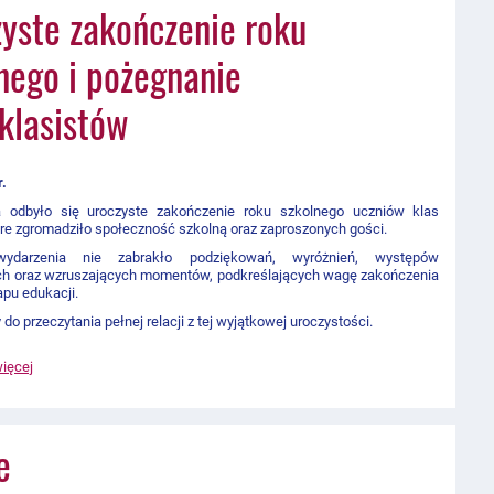
yste zakończenie roku
nego i pożegnanie
klasistów
r.
 odbyło się uroczyste zakończenie roku szkolnego uczniów klas
re zgromadziło społeczność szkolną oraz zaproszonych gości.
ydarzenia nie zabrakło podziękowań, wyróżnień, występów
ch oraz wzruszających momentów, podkreślających wagę zakończenia
pu edukacji.
o przeczytania pełnej relacji z tej wyjątkowej uroczystości.
więcej
e