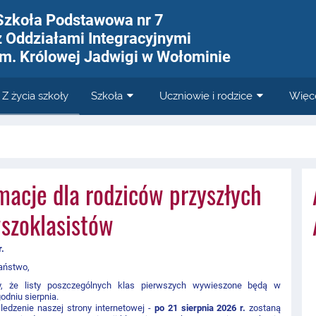
Szkoła Podstawowa nr 7
z Oddziałami Integracyjnymi
im. Królowej Jadwigi w Wołominie
Z życia szkoły
Szkoła
Uczniowie i rodzice
Więc
macje dla rodziców przyszłych
szoklasistów
r.
aństwo,
y, że listy poszczególnych klas pierwszych wywieszone będą w
odniu sierpnia.
ledzenie naszej strony internetowej -
po 21 sierpnia 2026 r.
zostaną