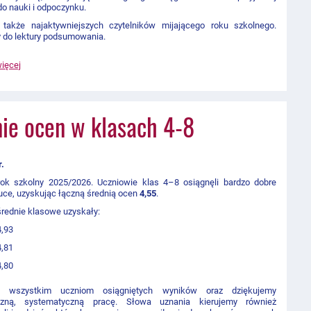
do nauki i odpoczynku.
 także najaktywniejszych czytelników mijającego roku szkolnego.
 do lektury podsumowania.
więcej
ie ocen w klasach 4-8
r.
ok szkolny 2025/2026. Uczniowie klas 4–8 osiągnęli bardzo dobre
uce, uzyskując łączną średnią ocen
4,55
.
rednie klasowe uzyskały:
4,93
4,81
4,80
my wszystkim uczniom osiągniętych wyników oraz dziękujemy
czną, systematyczną pracę. Słowa uznania kierujemy również