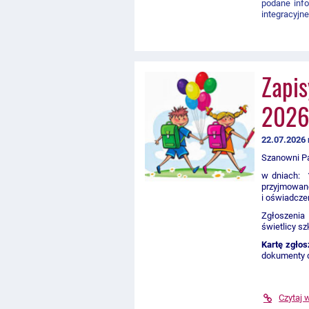
podane info
integracyjn
Zapis
2026
22.07.2026 
Szanowni P
w dniach:
przyjmowa
i oświadczen
Zgłoszenia
świetlicy sz
Kartę zgłos
dokumenty d
Czytaj 