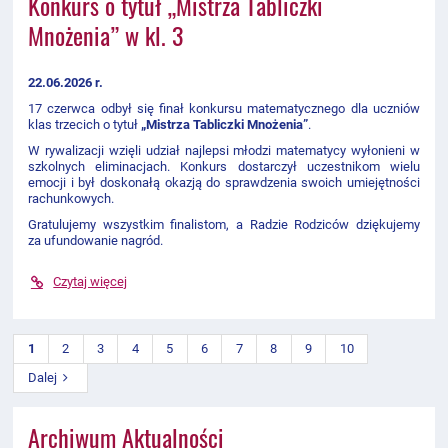
Konkurs o tytuł „Mistrza Tabliczki
Mnożenia” w kl. 3
22.06.2026 r.
17 czerwca odbył się finał konkursu matematycznego dla uczniów
klas trzecich o tytuł
„Mistrza Tabliczki Mnożenia”
.
W rywalizacji wzięli udział najlepsi młodzi matematycy wyłonieni w
szkolnych eliminacjach. Konkurs dostarczył uczestnikom wielu
emocji i był doskonałą okazją do sprawdzenia swoich umiejętności
rachunkowych.
Gratulujemy wszystkim finalistom, a Radzie Rodziców dziękujemy
za ufundowanie nagród.
Czytaj więcej
1
2
3
4
5
6
7
8
9
10
Dalej
Archiwum Aktualności