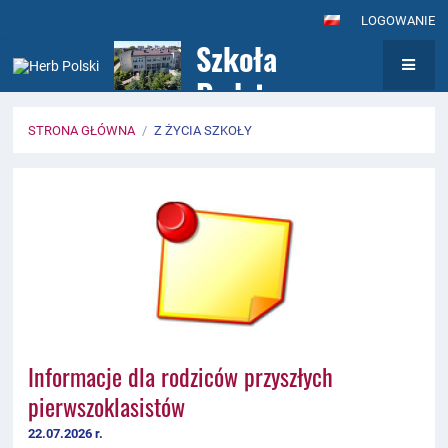
LOGOWANIE
Szkoła
Podstawowa nr
7
STRONA GŁÓWNA
/
Z ŻYCIA SZKOŁY
z Oddziałami
Z
Integracyjnymi
życia
im. Królowej
szkoły
Jadwigi w
Wołominie
Informacje dla rodziców przyszłych
pierwszoklasistów
22.07.2026 r.