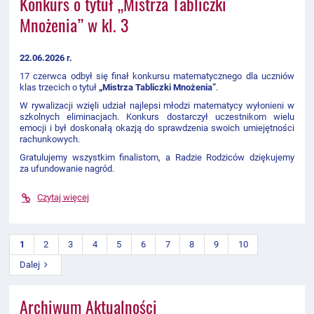
Konkurs o tytuł „Mistrza Tabliczki
Mnożenia” w kl. 3
22.06.2026 r.
17 czerwca odbył się finał konkursu matematycznego dla uczniów
klas trzecich o tytuł
„Mistrza Tabliczki Mnożenia”
.
W rywalizacji wzięli udział najlepsi młodzi matematycy wyłonieni w
szkolnych eliminacjach. Konkurs dostarczył uczestnikom wielu
emocji i był doskonałą okazją do sprawdzenia swoich umiejętności
rachunkowych.
Gratulujemy wszystkim finalistom, a Radzie Rodziców dziękujemy
za ufundowanie nagród.
Czytaj więcej
1
2
3
4
5
6
7
8
9
10
Dalej
Archiwum Aktualności