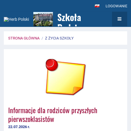
LOGOWANIE
Szkoła
Podstawowa nr
7
STRONA GŁÓWNA
/
Z ŻYCIA SZKOŁY
z Oddziałami
Z
Integracyjnymi
życia
im. Królowej
szkoły
Jadwigi w
Wołominie
Informacje dla rodziców przyszłych
pierwszoklasistów
22.07.2026 r.