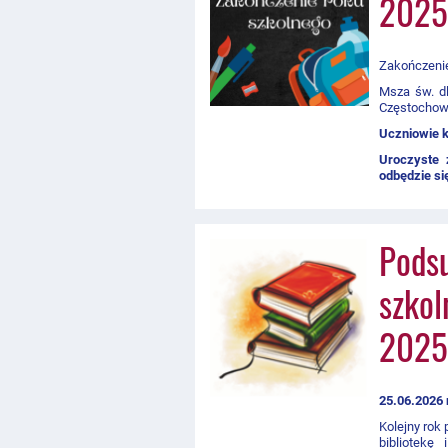
2025
Zakończenie
Msza św. dl
Częstochow
Uczniowie k
Uroczyste 
odbędzie si
Podsu
szkol
2025
25.06.2026 
Kolejny rok 
bibliotekę 