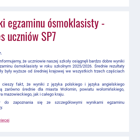
i egzaminu ósmoklasisty -
es uczniów SP7
r.
informujemy, że uczniowie
naszej szkoły
osiągnęli bardzo dobre wyniki
zaminu ósmoklasisty w roku szkolnym
2025/2026
. Średnie rezultaty
ły były wyższe od średniej krajowej we wszystkich trzech częściach
 cieszy fakt, że wyniki z języka polskiego i języka angielskiego
ją zarówno średnie dla miasta Wołomin, powiatu wołomińskiego,
 mazowieckiego, jak i całego kraju.
y do zapoznania się ze szczegółowymi wynikami egzaminu
y.
więcej