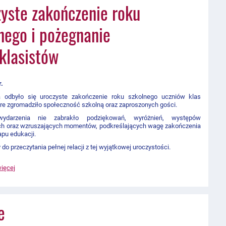
yste zakończenie roku
nego i pożegnanie
klasistów
r.
 odbyło się uroczyste zakończenie roku szkolnego uczniów klas
re zgromadziło społeczność szkolną oraz zaproszonych gości.
ydarzenia nie zabrakło podziękowań, wyróżnień, występów
ch oraz wzruszających momentów, podkreślających wagę zakończenia
pu edukacji.
o przeczytania pełnej relacji z tej wyjątkowej uroczystości.
więcej
e