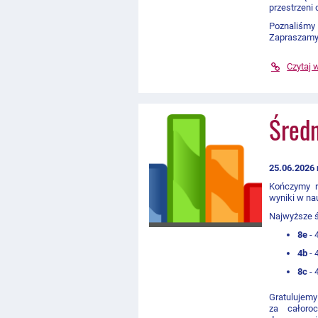
przestrzeni 
Poznaliśmy
Zapraszamy
Czytaj 
Średn
25.06.2026 
Kończymy r
wyniki w na
Najwyższe ś
8e
- 
4b
- 
8c
- 
Gratuluje
za całoro