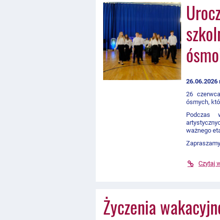
Urocz
szkol
ósmo
26.06.2026 
26 czerwca
ósmych, któ
Podczas w
artystyczny
ważnego eta
Zapraszamy d
Czytaj 
Życzenia wakacyjn