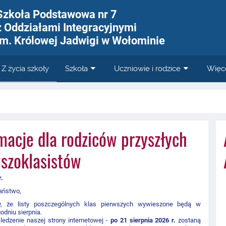
Szkoła Podstawowa nr 7
z Oddziałami Integracyjnymi
im. Królowej Jadwigi w Wołominie
Z życia szkoły
Szkoła
Uczniowie i rodzice
Więc
macje dla rodziców przyszłych
szoklasistów
r.
aństwo,
y, że listy poszczególnych klas pierwszych wywieszone będą w
odniu sierpnia.
ledzenie naszej strony internetowej -
po 21 sierpnia 2026 r.
zostaną