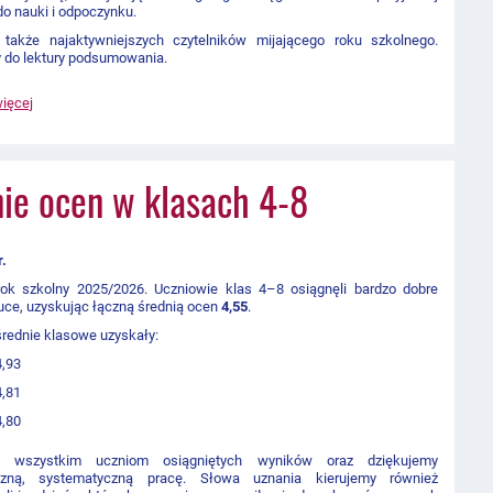
do nauki i odpoczynku.
 także najaktywniejszych czytelników mijającego roku szkolnego.
 do lektury podsumowania.
więcej
ie ocen w klasach 4-8
r.
ok szkolny 2025/2026. Uczniowie klas 4–8 osiągnęli bardzo dobre
uce, uzyskując łączną średnią ocen
4,55
.
rednie klasowe uzyskały:
4,93
4,81
4,80
my wszystkim uczniom osiągniętych wyników oraz dziękujemy
czną, systematyczną pracę. Słowa uznania kierujemy również