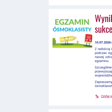
Wynik
sukc
10.07.2026 
Z radością 
podczas eg
naszej szko
egzaminu.
Szczególnie
przewyższa
województwa
Zapraszam
ósmoklasist
Czytaj 