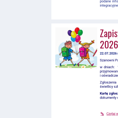
podane info
integracyjn
Zapis
2026
22.07.2026 
Szanowni P
w dniach:
przyjmowa
i oświadczen
Zgłoszenia
świetlicy sz
Kartę zgłos
dokumenty d
Czytaj 