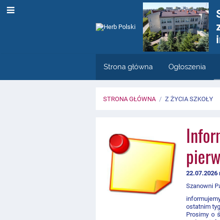
Strona główna
Ogłoszenia
STRONA GŁÓWNA
/
Z ŻYCIA SZKOŁY
Z
Infor
życia
pierw
szkoły
22.07.2026 
Szanowni P
informujem
ostatnim tyg
Prosimy o ś