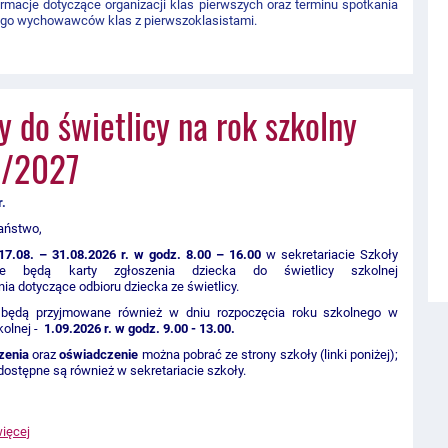
rmacje dotyczące organizacji klas pierwszych oraz terminu spotkania
ego wychowawców klas z pierwszoklasistami.
y do świetlicy na rok szkolny
/2027
r.
aństwo,
17.08. – 31.08.2026 r. w godz. 8.00 – 16.00
w sekretariacie Szkoły
ne będą karty zgłoszenia dziecka do świetlicy szkolnej
ia dotyczące odbioru dziecka ze świetlicy.
 będą przyjmowane również w dniu rozpoczęcia roku szkolnego w
kolnej -
1
.09.2026 r. w godz. 9.00 - 13.00.
zenia
oraz
oświadczenie
można pobrać ze strony szkoły (linki poniżej);
ostępne są również w sekretariacie szkoły.
więcej